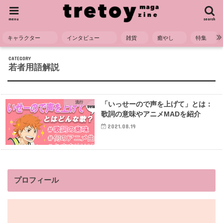
menu
search
キャラクター
インタビュー
雑貨
癒やし
特集
HOME
流行
若者用語解説
若者用語解説
流行
「いっせーので声を上げて」とは：
歌詞の意味やアニメMADを紹介
2021.08.19
プロフィール