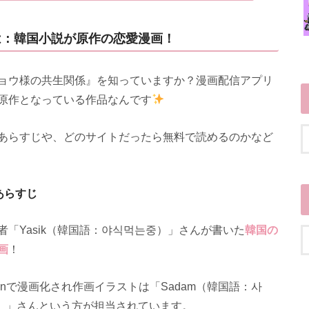
は：韓国小説が原作の恋愛漫画！
ョウ様の共生関係』を知っていますか？漫画配信アプリ
原作となっている作品なんです
あらすじや、どのサイトだったら無料で読めるのかなど
あらすじ
「Yasik（韓国語：야식먹는중）」さんが書いた
韓国の
画
！
onで漫画化され作画イラストは「Sadam（韓国語：사
인）」さんという方が担当されています。