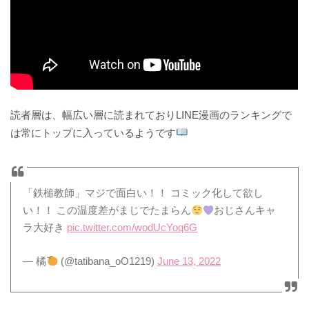
読者層は、幅広い層に読まれておりLINE漫画のランキングで
は常にトップに入っているようです
「鉄槌教師」マジで面白い！！ コミック化して欲し
い！！ この温度差がまじでたまらん
おじさんキャ
ラ大好き
pic.twitter.com/wodUcYoq6G
— 橘
(@tatibana_oO1219)
June 13, 2022