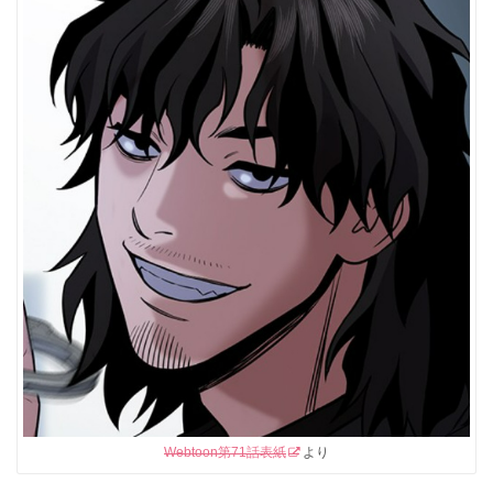
Webtoon第71話表紙
より