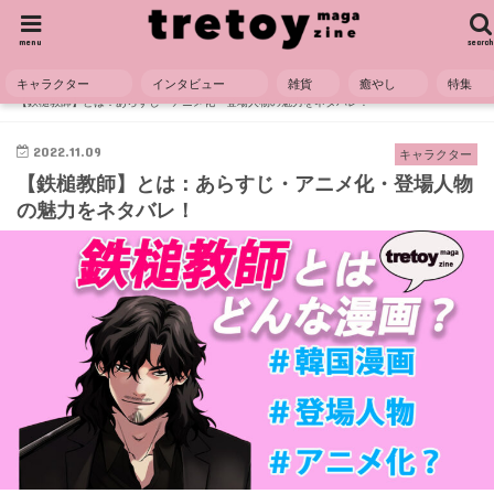
menu
search
キャラクター
インタビュー
雑貨
癒やし
特集
HOME
キャラクター
【鉄槌教師】とは：あらすじ・アニメ化・登場人物の魅力をネタバレ！
2022.11.09
キャラクター
【鉄槌教師】とは：あらすじ・アニメ化・登場人物
の魅力をネタバレ！