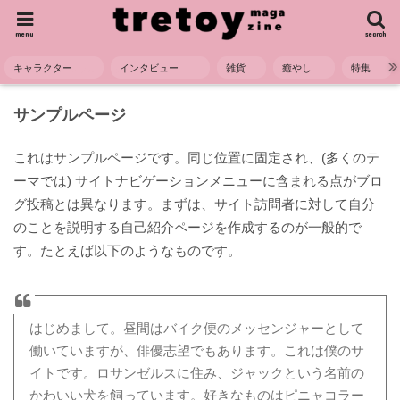
menu
search
キャラクター
インタビュー
雑貨
癒やし
特集
HOME
サンプルページ
サンプルページ
これはサンプルページです。同じ位置に固定され、(多くのテ
ーマでは) サイトナビゲーションメニューに含まれる点がブロ
グ投稿とは異なります。まずは、サイト訪問者に対して自分
のことを説明する自己紹介ページを作成するのが一般的で
す。たとえば以下のようなものです。
はじめまして。昼間はバイク便のメッセンジャーとして
働いていますが、俳優志望でもあります。これは僕のサ
イトです。ロサンゼルスに住み、ジャックという名前の
かわいい犬を飼っています。好きなものはピニャコラー