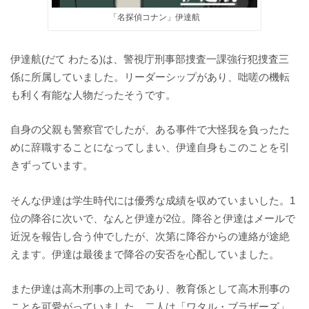
「名探偵コナン」伊達航
伊達航(だて わたる)は、警視庁刑事部捜査一課強行犯捜査三
係に所属していました。リーダーシップがあり、咄嗟の機転
も利く有能な人物だったそうです。
自身の父親も警察官でしたが、ある事件で大怪我を負ったた
めに辞職することになってしまい、伊達自身もこのことを引
きずっています。
そんな伊達は学生時代には優秀な成績を収めていまいした。1
位の降谷に次いで、なんと伊達が2位。降谷と伊達はメールで
近況を報告し合う仲でしたが、次第に降谷からの連絡が途絶
えます。伊達は最後まで降谷の安否を心配していました。
また伊達は高木刑事の上司であり、教育係として高木刑事の
ことを可愛がっていました。二人は「ワタル・ブラザーズ」