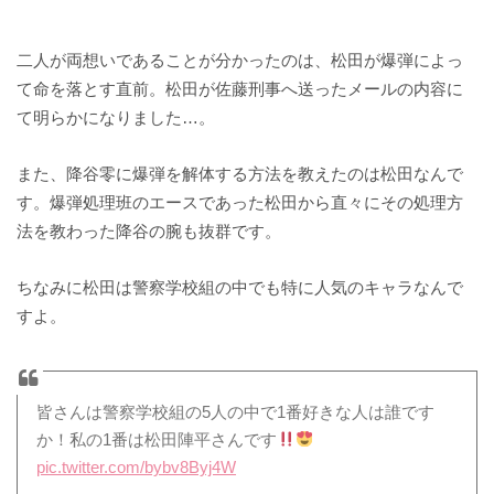
二人が両想いであることが分かったのは、松田が爆弾によっ
て命を落とす直前。松田が佐藤刑事へ送ったメールの内容に
て明らかになりました…。
また、降谷零に爆弾を解体する方法を教えたのは松田なんで
す。爆弾処理班のエースであった松田から直々にその処理方
法を教わった降谷の腕も抜群です。
ちなみに松田は警察学校組の中でも特に人気のキャラなんで
すよ。
皆さんは警察学校組の5人の中で1番好きな人は誰です
か！私の1番は松田陣平さんです
pic.twitter.com/bybv8Byj4W