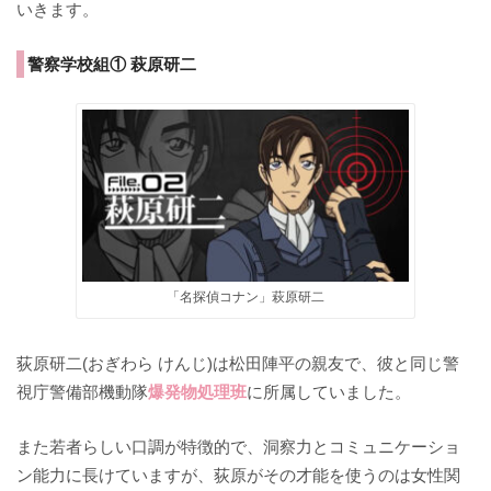
いきます。
警察学校組① 萩原研二
「名探偵コナン」萩原研二
荻原研二(おぎわら けんじ)は松田陣平の親友で、彼と同じ警
視庁警備部機動隊
爆発物処理班
に所属していました。
また若者らしい口調が特徴的で、洞察力とコミュニケーショ
ン能力に長けていますが、荻原がその才能を使うのは女性関