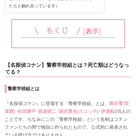
たちと触れ合っています♪
\ もくじ /
[
表示
]
【名探偵コナン】警察学校組とは？死亡順はどうなっ
てる？
警察学校組とは
『名探偵コナン』に登場する「警察学校組」とは、
降谷零(安
室透)
･
松田陣平
･
萩原研二
･
諸伏景光(スコッチ)
･
伊達航
の5人の
ことです。ちなみにこの「警察学校組」という名称はコナン
ファンたちの間で独自に作られたもので、公式的に発表され
ている呼び方ではありません。