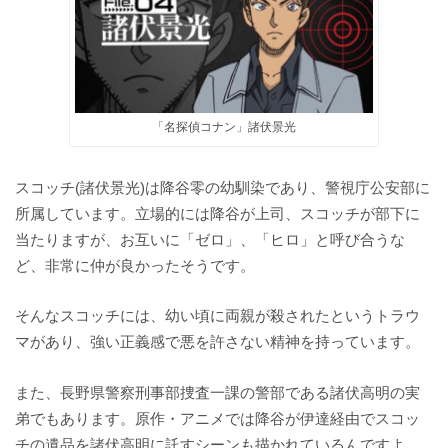
「名探偵コナン」諸伏景光
スコッチ(諸伏景光)は降谷零の幼馴染であり、警視庁公安部に
所属しています。立場的には降谷が上司、スコッチが部下に
当たりますが、お互いに「ゼロ」、「ヒロ」と呼び合うな
ど、非常に仲が良かったそうです。
そんなスコッチには、幼い頃に両親が殺されたというトラウ
マがあり、強い正義感で悪を許さない精神を持っています。
また、長野県警察刑事部捜査一課の警部である諸伏高明の実
弟でもあります。原作・アニメでは降谷が伊達経由でスコッ
チの遺品を諸伏高明に託すシーンも描かれているんですよ。