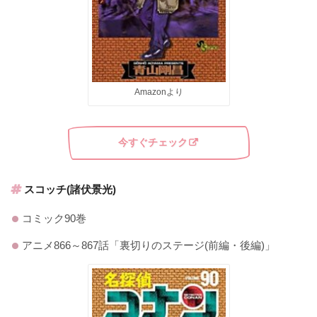
Amazonより
今すぐチェック
スコッチ(諸伏景光)
コミック90巻
アニメ866～867話「裏切りのステージ(前編・後編)」