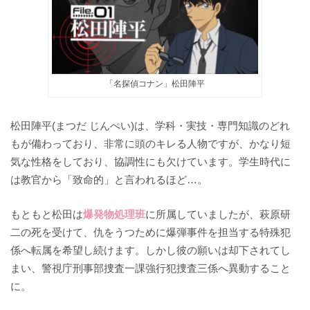
「名探偵コナン」松田陣平
松田陣平(まつだ じんぺい)は、学科・実技・専門知識のどれ
もが備わっており、非常に頭のキレる人物ですが、かなり短
気な性格をしており、協調性にも欠けています。学生時代に
は教官から「致命的」と言われるほど…。
もともと松田は
爆発物処理班
に所属していましたが、萩原研
二の死を受けて、仇をうつために爆弾事件を担当する特殊犯
係へ転属を希望し続けます。しかし彼の願いは却下されてし
まい、警視庁刑事部捜査一課強行犯捜査三係へ異動すること
に。