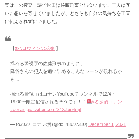
実はこの捜査一課で松田は佐藤刑事と出会います。二人は互
いに想いを寄せていましたが、どちらも自分の気持ちを正直
に伝えきれずにいました。
【
#ハロウィンの花嫁
】
揺れる警視庁の佐藤刑事のように、
降谷さんの犯人を追い詰めるこんなシーンが観れるか
も…
揺れる警視庁はコナンYouTubeチャンネルで12/4・
19:00〜限定配信されるそうです！！
#名探偵コナン
#conan
pic.twitter.com/24XZup4mjf
— to3939･コナン垢 (@dc_48697310)
December 1, 2021