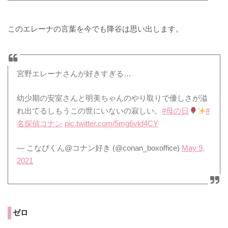
このエレーナの言葉を今でも降谷は思い出します。
宮野エレーナさんが好きすぎる…
幼少期の安室さんと明美ちゃんのやり取りで優しさが溢
れ出てるしもうこの世にいないの寂しい。
#母の日
#
名探偵コナン
pic.twitter.com/5mg6vkf4CY
— こなぴくん@コナン好き (@conan_boxoffice)
May 9,
2021
ゼロ