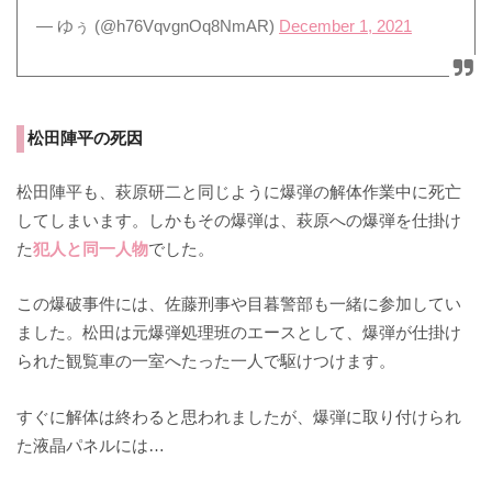
— ゆぅ (@h76VqvgnOq8NmAR)
December 1, 2021
松田陣平の死因
松田陣平も、萩原研二と同じように爆弾の解体作業中に死亡
してしまいます。しかもその爆弾は、萩原への爆弾を仕掛け
た
犯人と同一人物
でした。
この爆破事件には、佐藤刑事や目暮警部も一緒に参加してい
ました。松田は元爆弾処理班のエースとして、爆弾が仕掛け
られた観覧車の一室へたった一人で駆けつけます。
すぐに解体は終わると思われましたが、爆弾に取り付けられ
た液晶パネルには…