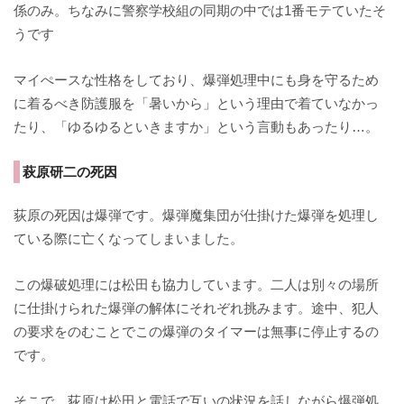
係のみ。ちなみに警察学校組の同期の中では1番モテていたそ
うです
マイぺースな性格をしており、爆弾処理中にも身を守るため
に着るべき防護服を「暑いから」という理由で着ていなかっ
たり、「ゆるゆるといきますか」という言動もあったり…。
萩原研二の死因
荻原の死因は爆弾です。爆弾魔集団が仕掛けた爆弾を処理し
ている際に亡くなってしまいました。
この爆破処理には松田も協力しています。二人は別々の場所
に仕掛けられた爆弾の解体にそれぞれ挑みます。途中、犯人
の要求をのむことでこの爆弾のタイマーは無事に停止するの
です。
そこで、荻原は松田と電話で互いの状況を話しながら爆弾処