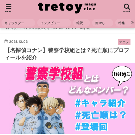
menu
search
キャラクター
インタビュー
雑貨
癒やし
特集
HOME
キャラクター
アニメ
【名探偵コナン】警察学校組とは？死亡順にプロフィールを紹介
2021.12.02
アニメ
【名探偵コナン】警察学校組とは？死亡順にプロフ
ィールを紹介