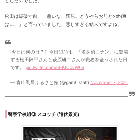
としたのでした。
松田は爆破寸前、「悪いな、萩原。どうやらお前との約束
は…。」と言っていました。悲しすぎる結末ですよね。
[今日は何の日？］今日11/7は、『名探偵コナン』に登場
する松田陣平さんと萩原研二さんが職務を全うされた日
です。
pic.twitter.com/6EKtC0vW6e
— 青山剛昌ふるさと館 (@gamf_staff)
November 7, 2021
警察学校組③ スコッチ (諸伏景光)