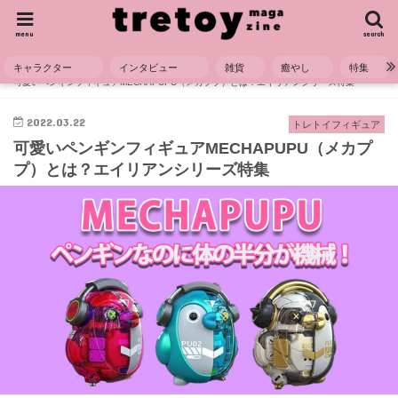
menu
search
キャラクター
インタビュー
雑貨
癒やし
特集
HOME
トレトイフィギュア
可愛いペンギンフィギュアMECHAPUPU（メカププ）とは？エイリアンシリーズ特集
2022.03.22
トレトイフィギュア
可愛いペンギンフィギュアMECHAPUPU（メカプ
プ）とは？エイリアンシリーズ特集