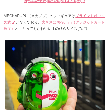
https://www.instagram.com/p/CO45oLmjtWj/
MECHAPUPU（メカププ）のフィギュアは
ブラインドボック
ス式
となっており、
大きさは70-90mm（クレジットカード
程度）
と、とってもかわいい手のひらサイズ(*’ω’*)