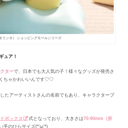
inta（モリンタ） ショッピングモールシリーズ
ィギュア！
クター
で、日本でも大人気の子！様々なグッズが発売さ
くちゃかわいいんです♡♡
ザインしたアーティストさんの名前でもあり、キャラクターブ
ドボックス
式となっており、大きさ
は
70-90
mm（折
のひらサイズ(*’ω’*)