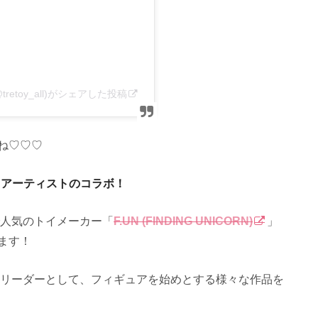
retoy_all)がシェアした投稿
ね♡♡♡
Nとアーティストのコラボ！
国で人気のトイメーカー「
F.UN (FINDING UNICORN)
」
ます！
のリーダーとして、フィギュアを始めとする様々な作品を