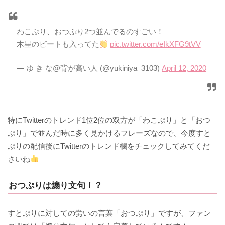
わこぷり、おつぷり2つ並んでるのすごい！
木星のビートも入ってた
pic.twitter.com/eIkXFG9tVV
— ゆ き な@背が高い人 (@yukiniya_3103)
April 12, 2020
特にTwitterのトレンド1位2位の双方が「わこぷり」と「おつ
ぷり」で並んだ時に多く見かけるフレーズなので、今度すと
ぷりの配信後にTwitterのトレンド欄をチェックしてみてくだ
さいね
おつぷりは煽り文句！？
すとぷりに対しての労いの言葉「おつぷり」ですが、ファン