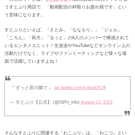
うすとぷり用語で、「動画配信の枠取りお疲れ様です」とい
う意味になります。
すとぷりといえば、「さとみ」「ななもり。」「ジェル」
「ころん」「莉犬」「るぅと」の6人のメンバーで構成されて
いるエンタメユニット！生放送やYouTubeなどオンライン上の
活動だけでなく、ライブやファンミーティングなど様々な場
面で活躍していますよね！
『 ずっと君の隣で 』
pic.twitter.com/Lg0reDSJfl
— すとぷり【公式】 (@StPri_info)
August 13, 2021
そんなすとぷりに関連する「わこぷり」は、「わこつ」とい