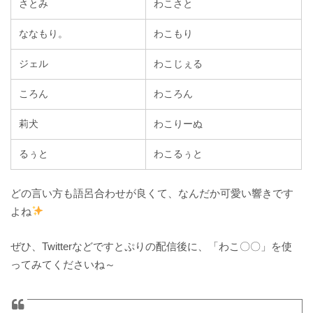
さとみ
わこさと
ななもり。
わこもり
ジェル
わこじぇる
ころん
わころん
莉犬
わこりーぬ
るぅと
わこるぅと
どの言い方も語呂合わせが良くて、なんだか可愛い響きです
よね
ぜひ、Twitterなどですとぷりの配信後に、「わこ〇〇」を使
ってみてくださいね～