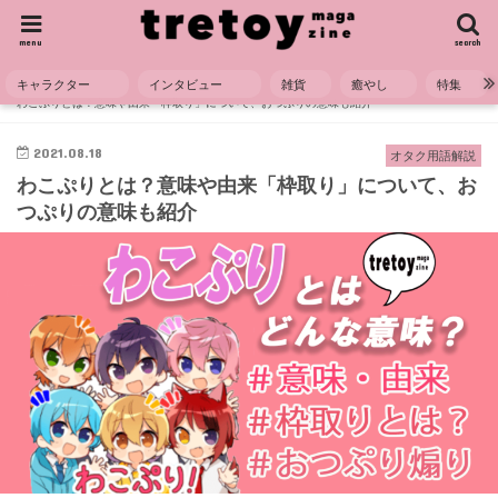
menu
search
キャラクター
インタビュー
雑貨
癒やし
特集
HOME
用語解説
オタク用語解説
わこぷりとは？意味や由来「枠取り」について、おつぷりの意味も紹介
2021.08.18
オタク用語解説
わこぷりとは？意味や由来「枠取り」について、お
つぷりの意味も紹介