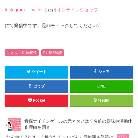
Instagram
、
Twitter
または
オンラインショップ
にて発信中です、是非チェックしてください♡
オタク用語解説
用語解説
ツイート
シェア
はてブ
LINE
Pocket
feedly
青森ナイチンゲールの元ネタとは？名前の意味や活動休
止理由を調査
なんやて!?とは：「焼きたてジャぱん」最終回＆怒涛の