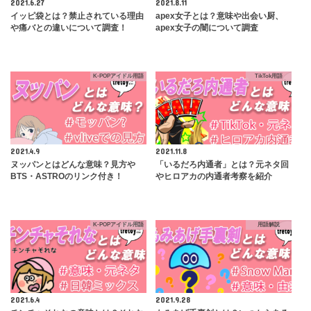
2021.6.27
2021.8.11
イッピ袋とは？禁止されている理由
apex女子とは？意味や出会い厨、
や痛バとの違いについて調査！
apex女子の闇について調査
K-POPアイドル用語
TikTok用語
2021.4.9
2021.11.8
ヌッパンとはどんな意味？見方や
「いるだろ内通者」とは？元ネタ回
BTS・ASTROのリンク付き！
やヒロアカの内通者考察を紹介
K-POPアイドル用語
用語解説
2021.6.4
2021.9.28