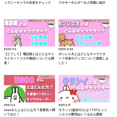
ィズニーキャラの名前をチェック
スやキーホルダーを人気順に紹介
LINEスタンプ プレミアム
LINEスタンプ プレミアム
2020.11.4
2020.11.20
【どうして】電話猫とはどんなキャ
ボンレス犬とはどんなキャラクタ
ラクター？コラや素材についても調
ー？作者やグッズについて調査しま
査！
した！
インタビュー
キャラクター
2021.5.6
2021.6.17
usaoさんとはどんな方？直接色々聞
モランイ(몰랑이)とは？TXTヒュニ
いてみた！
ンカイの愛用ぬいぐるみも調査