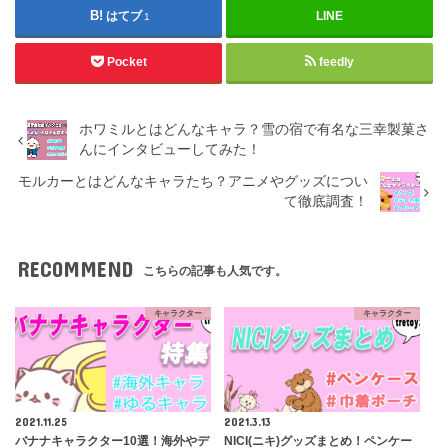
はてブ
LINE
1
Pocket
feedly
ホワミルとはどんなキャラ？雪の宿で有名な三幸製菓さ
んにインタビューしてみた！
モルカーとはどんなキャラたち？アニメやグッズについ
て徹底調査！
RECOMMEND
こちらの記事も人気です。
キャラクター
キャラクター
2021.11.25
2021.3.13
バナナキャラクター10選！海外やデ
NICI(ニキ)グッズまとめ！ペンケー