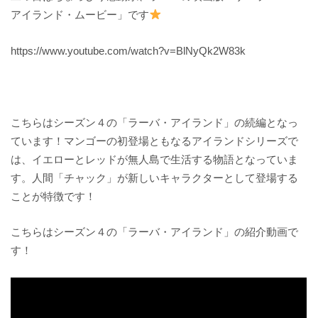
アイランド・ムービー」です
https://www.youtube.com/watch?v=BlNyQk2W83k
こちらはシーズン４の「ラーバ・アイランド」の続編となっ
ています！マンゴーの初登場ともなるアイランドシリーズで
は、イエローとレッドが無人島で生活する物語となっていま
す。人間「チャック」が新しいキャラクターとして登場する
ことが特徴です！
こちらはシーズン４の「ラーバ・アイランド」の紹介動画で
す！