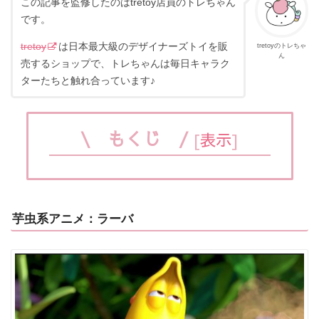
この記事を監修したのはtretoy店員のトレちゃん
です。
tretoy
は日本最大級のデザイナーズトイを販
tretoyのトレちゃ
ん
売するショップで、トレちゃんは毎日キャラク
ターたちと触れ合っています♪
\ もくじ /
[
表示
]
芋虫系アニメ：ラーバ