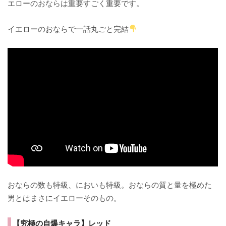
エローのおならは重要すごく重要です。
イエローのおならで一話丸ごと完結
おならの数も特級、においも特級。おならの質と量を極めた
男とはまさにイエローそのもの。
【究極の自爆キャラ】レッド