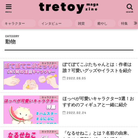
menu
search
キャラクター
インタビュー
雑貨
癒やし
特集
HOME
キャラクター
動物
動物
キャラクター
ぽてぽてこぶたちゃんとは：作者は
誰？可愛いグッズやイラストを紹介
2022.08.05
キャラクター
ほっぺが可愛いキャラクター3選！お
すすめのフィギュアと一緒に紹介
2022.02.24
キャラクター
「なるせねこ」とは？名前の由来、