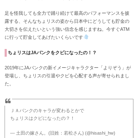
足を怪我しても全力で踊り続けて最高のパフォーマンスを披
露する、そんなちょリスの姿から日本中にどうしても貯金の
大切さを伝えたいという強い信念を感じますね。今すぐATM
に行って貯金してあげたいくらいです
ちょリスはJAバンクをクビになったの！？
2019年にJAバンクの新イメージキャラクター「よりぞう」が
登場し、ちょリスの引退やクビを心配する声が寄せられまし
た。
ＪＡバンクのキャラが変わるとかで
ちょリスはクビになったの？！
— 土田の嫁さん。(旧姓：若松さん) (@hisashi_hw)