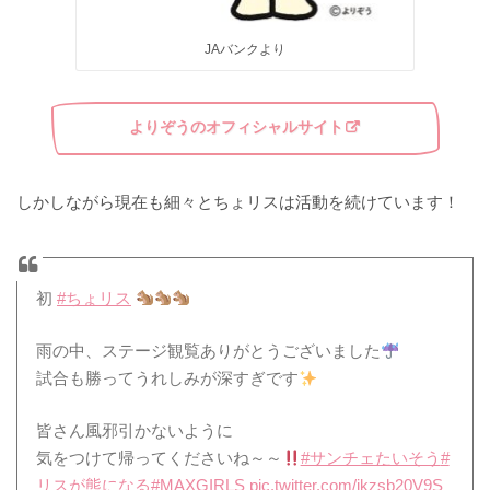
JAバンクより
よりぞうのオフィシャルサイト
しかしながら現在も細々とちょリスは活動を続けています！
初
#ちょリス
雨の中、ステージ観覧ありがとうございました
試合も勝ってうれしみが深すぎです
皆さん風邪引かないように
気をつけて帰ってくださいね～～
#サンチェたいそう
#
リスが熊になる
#MAXGIRLS
pic.twitter.com/ikzsb20V9S