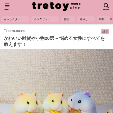
menu
search
キャラクター
インタビュー
雑貨
癒やし
特集
HOME
雑貨
かわいい雑貨や小物20選 - 悩める女性にすべてを教えます！
2020.08.20
雑貨
かわいい雑貨や小物20選 – 悩める女性にすべてを
教えます！