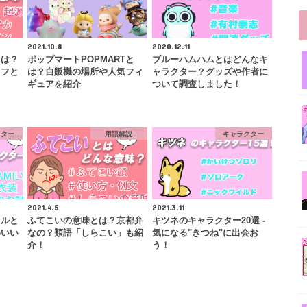
2021.10.8
2020.12.11
とは？
ポップマートPOPMARTと
ブルーハムハムとはどんなキ
リフと
は？自販機の場所や人気フィ
ャラクター？グッズや作者に
ギュアを紹介
ついて調査しました！
クター
用語解説
キャラクター
2021.4.5
2021.3.11
ヨルと
ふてこいの意味とは？京都弁
キツネのキャラクター20選 -
わいい
なの？類語「しらこい」も紹
気になる"きつね"に出会お
介！
う！