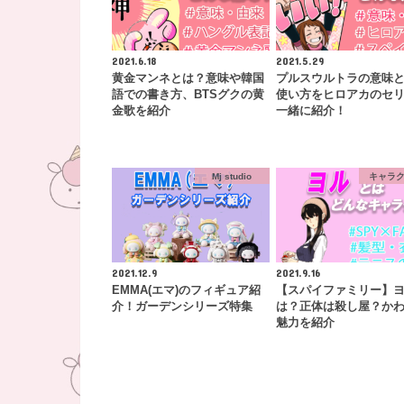
2021.6.18
2021.5.29
黄金マンネとは？意味や韓国
プルスウルトラの意味
語での書き方、BTSグクの黄
使い方をヒロアカのセ
金歌を紹介
一緒に紹介！
Mj studio
キャラ
2021.12.9
2021.9.16
EMMA(エマ)のフィギュア紹
【スパイファミリー】
介！ガーデンシリーズ特集
は？正体は殺し屋？か
魅力を紹介