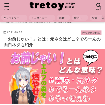
menu
search
キャラクター
インタビュー
雑貨
癒やし
特集
HOME
用語解説
オタク用語解説
「お前じゃい！」とは：元ネタはどこ？でろーんの面白ネタも紹介
2021.09.03
オタク用語解説
「お前じゃい！」とは：元ネタはどこ？でろーんの
面白ネタも紹介