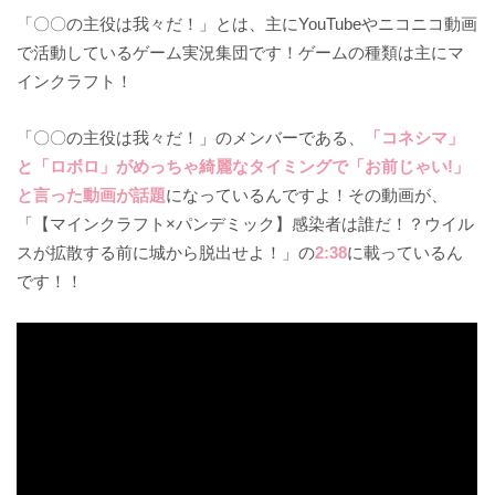
「〇〇の主役は我々だ！」とは、主にYouTubeやニコニコ動画
で活動しているゲーム実況集団です！ゲームの種類は主にマ
インクラフト！
「〇〇の主役は我々だ！」のメンバーである、
「コネシマ」
と「ロボロ」がめっちゃ綺麗なタイミングで「お前じゃい!」
と言った動画が話題
になっているんですよ！その動画が、
「【マインクラフト×パンデミック】感染者は誰だ！？ウイル
スが拡散する前に城から脱出せよ！」の
2:38
に載っているん
です！！