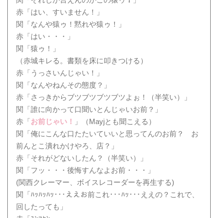
関「それしか言えんのかこの猿ゥ
！
」
赤「はい、すいません！」
関「なんや猿ゥ！黙れや猿ゥ！」
赤「はい・・・」
関「猿ゥ！」
（赤城キレる。書類を床に叩きつける）
赤「うっさいんじゃい！」
関「なんやねんその態度？」
赤「さっきからブツブツブツブツよぉ！（半笑い）」
関「誰に向かって口聞いとんじゃいお前？」
赤「
お前じゃい！
」（Mayjとも聞こえる）
関「俺にこんな口たたいていいと思ってんのお前？ お
前んとこ潰れかけやろ、店？」
赤「それがどないしたん？（半笑い）」
関「フッ・・・後悔すんなよお前・・・」
(関西クレーマー、ボイスレコーダーを再生する)
関「ﾊｯﾊｯﾊｯ･･･ええお前これ･･･ﾊｯ･･･ええの？これで、
回したっても」