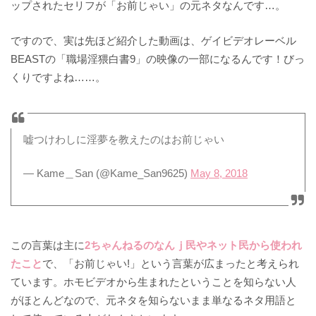
ップされたセリフが「お前じゃい」の元ネタなんです…。
ですので、実は先ほど紹介した動画は、ゲイビデオレーベル
BEASTの「職場淫猥白書9」の映像の一部になるんです！びっ
くりですよね……。
嘘つけわしに淫夢を教えたのはお前じゃい
— Kame＿San (@Kame_San9625)
May 8, 2018
この言葉は主に
2ちゃんねるのなんｊ民やネット民から使われ
たこと
で、「お前じゃい!」という言葉が広まったと考えられ
ています。ホモビデオから生まれたということを知らない人
がほとんどなので、元ネタを知らないまま単なるネタ用語と