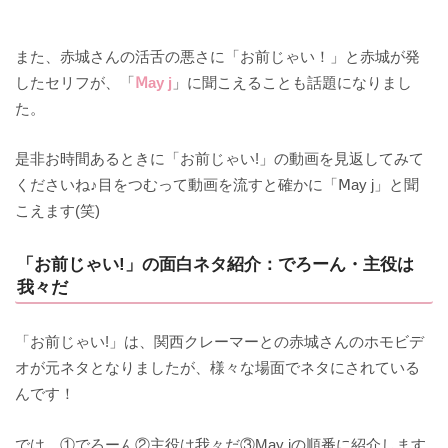
また、赤城さんの活舌の悪さに「お前じゃい！」と赤城が発
したセリフが、「
Ⅿay j
」に聞こえることも話題になりまし
た。
是非お時間あるときに「お前じゃい!」の動画を見返してみて
くださいね♪目をつむって動画を流すと確かに「Ⅿay j」と聞
こえます(笑)
「お前じゃい!」の面白ネタ紹介：でろーん・主役は
我々だ
「お前じゃい!」は、関西クレーマーとの赤城さんのホモビデ
オが元ネタとなりましたが、様々な場面でネタにされている
んです！
では、①でろーん②主役は我々だ③May jの順番に紹介します