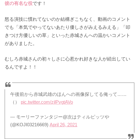
彼の有名な役
です！
怒る演技に慣れてないのか結構ぎこちなく、動画のコメント
でも「本気でやってないあたり優しさがみえるみえる」「叩
きつけ方優しいの草」といった赤城さんへの温かいコメント
がありました。
むしろ赤城さんの初々しさに心惹かれ好きな人が続出してい
るんですよ！！
午後前から赤城武雄のほんへの画像探してる俺って……
（）
pic.twitter.com/zjlPvgtAVo
— モーリーファンタジー@次はティルピッツや
(@KOJI03216669)
April 26, 2021