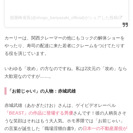
假屋崎省吾(@shogo_kariyazaki_official)がシェアした投稿
カーリーは、関西クレーマーの他にもコックの解体ショーを
やったり、寿司の配達に来た若者にクレームをつけてたりす
る役を演じています。
いわゆる「攻め」の方なのですね。私は2次元の「攻め」なら
大歓迎なのですが……。
「お前じゃい!」の人物：赤城武雄
赤城武雄（あかぎたけお）さんは、ゲイビデオレーベル
「BEAST」の作品に登場する男優
さんです！彼の人柄良さそ
うな笑顔はそれはもう大人気。ホモ界隈では「お前じゃい」
の言葉が誕生した「職場淫猥白書9」の
日本一の不動産屋役が