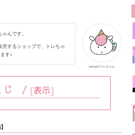
レちゃんです。
を販売するショップで、トレちゃ
ます♪
tretoyのトレちゃん
くじ /
[
表示
]
編】